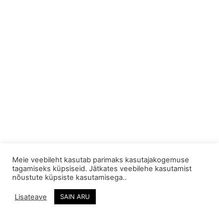
Meie veebileht kasutab parimaks kasutajakogemuse
tagamiseks küpsiseid. Jätkates veebilehe kasutamist
A.E Käsitöö OÜ
Looga tee 9-5,
Tel: +372 55 667
nõustute küpsiste kasutamisega..
Jõõpre
252
Reg. nr.: 14035143
Lisateave
SAIN ARU
Pärnu, Pärnumaa
info@kaltsuvaip.ee
Swedbank:
88303, Eesti
EE042200221065130435