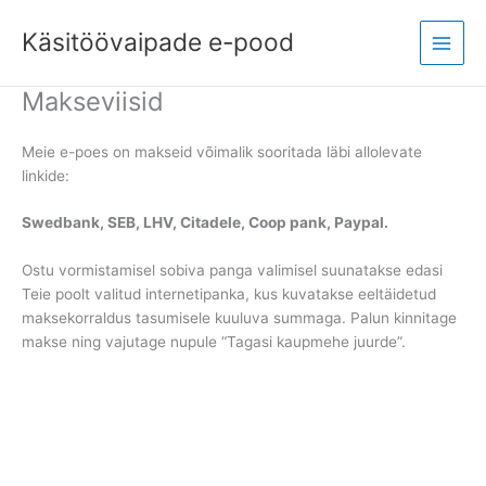
Skip
Main
to
Käsitöövaipade e-pood
Menu
content
Makseviisid
Meie e-poes on makseid võimalik sooritada läbi allolevate
linkide:
Swedbank, SEB, LHV, Citadele, Coop pank, Paypal.
Ostu vormistamisel sobiva panga valimisel suunatakse edasi
Teie poolt valitud internetipanka, kus kuvatakse eeltäidetud
maksekorraldus tasumisele kuuluva summaga. Palun kinnitage
makse ning vajutage nupule “Tagasi kaupmehe juurde”.