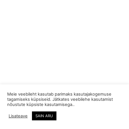
Meie veebileht kasutab parimaks kasutajakogemuse
tagamiseks küpsiseid. Jätkates veebilehe kasutamist
A.E Käsitöö OÜ
Looga tee 9-5,
Tel: +372 55 667
nõustute küpsiste kasutamisega..
Jõõpre
252
Reg. nr.: 14035143
Lisateave
SAIN ARU
Pärnu, Pärnumaa
info@kaltsuvaip.ee
Swedbank:
88303, Eesti
EE042200221065130435