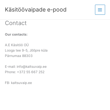
Skip
Main
to
Käsitöövaipade e-pood
Menu
content
Contact
Our contacts:
A.E Käsitöö OÜ
Looga tee 9-5, Jõõpre küla
Pärnumaa 88303
E-mail: info@kaltsuvaip.ee
Phone: +372 55 667 252
FB: kaltsuvaip.ee