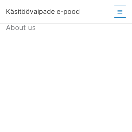
Skip
Main
to
Käsitöövaipade e-pood
Menu
content
About us