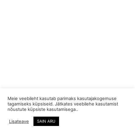
Meie veebileht kasutab parimaks kasutajakogemuse
tagamiseks küpsiseid. Jätkates veebilehe kasutamist
A.E Käsitöö OÜ
Looga tee 9-5,
Tel: +372 55 667
nõustute küpsiste kasutamisega..
Jõõpre
252
Reg. nr.: 14035143
Lisateave
SAIN ARU
Pärnu, Pärnumaa
info@kaltsuvaip.ee
Swedbank:
88303, Eesti
EE042200221065130435